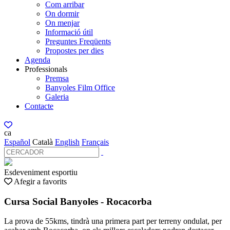
Com arribar
On dormir
On menjar
Informació útil
Preguntes Freqüents
Propostes per dies
Agenda
Professionals
Premsa
Banyoles Film Office
Galeria
Contacte
ca
Español
Català
English
Français
Esdeveniment esportiu
Afegir a favorits
Cursa Social Banyoles - Rocacorba
La prova de 55kms, tindrà una primera part per terreny ondulat, per