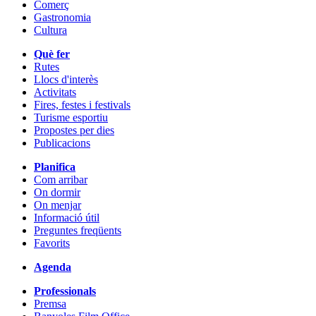
Comerç
Gastronomia
Cultura
Què fer
Rutes
Llocs d'interès
Activitats
Fires, festes i festivals
Turisme esportiu
Propostes per dies
Publicacions
Planifica
Com arribar
On dormir
On menjar
Informació útil
Preguntes freqüents
Favorits
Agenda
Professionals
Premsa