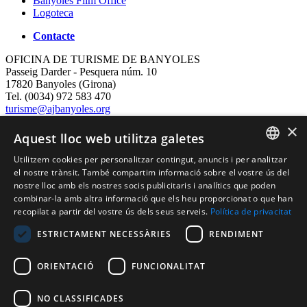
Banyoles Film Office
Logoteca
Contacte
OFICINA DE TURISME DE BANYOLES
Passeig Darder - Pesquera núm. 10
17820 Banyoles (Girona)
Tel. (0034) 972 583 470
turisme@ajbanyoles.org
whatsapp 690 853 395
×
Aquest lloc web utilitza galetes
Segueix-nos
Utilitzem cookies per personalitzar contingut, anuncis i per analitzar
CATALAN
el nostre trànsit. També compartim informació sobre el vostre ús del
nostre lloc amb els nostres socis publicitaris i analítics que poden
ENGLISH
combinar-la amb altra informació que els heu proporcionat o que han
recopilat a partir del vostre ús dels seus serveis.
Política de privacitat
FRENCH
ESTRICTAMENT NECESSÀRIES
RENDIMENT
SPANISH
ORIENTACIÓ
FUNCIONALITAT
Amb el suport de:
NO CLASSIFICADES