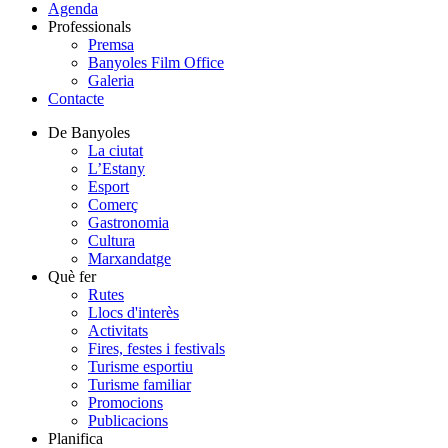
Agenda
Professionals
Premsa
Banyoles Film Office
Galeria
Contacte
De Banyoles
La ciutat
L’Estany
Esport
Comerç
Gastronomia
Cultura
Marxandatge
Què fer
Rutes
Llocs d'interès
Activitats
Fires, festes i festivals
Turisme esportiu
Turisme familiar
Promocions
Publicacions
Planifica