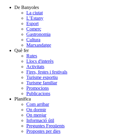
De Banyoles
La ciutat
L’Estany
Esport
Comerç
Gastronomia
Cultura
Marxandatge
Què fer
Rutes
Llocs d'interès
Activitats
Fires, festes i festivals
Turisme esportiu
Turisme familiar
Promocions
Publicacions
Planifica
Com arribar
On dormir
On menjar
Informació útil
Preguntes Freqüents
Propostes per dies