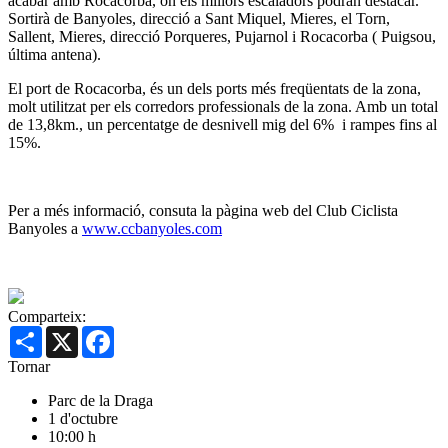
acabar amb Rocacorba, on els millors escaladors podran destacar.
Sortirà de Banyoles, direcció a Sant Miquel, Mieres, el Torn,
Sallent, Mieres, direcció Porqueres, Pujarnol i Rocacorba ( Puigsou,
última antena).
El port de Rocacorba, és un dels ports més freqüentats de la zona,
molt utilitzat per els corredors professionals de la zona. Amb un total
de 13,8km., un percentatge de desnivell mig del 6% i rampes fins al
15%.
Per a més informació, consuta la pàgina web del Club Ciclista
Banyoles a
www.ccbanyoles.com
Comparteix:
Share
X
Facebook
Tornar
Parc de la Draga
1 d'octubre
10:00 h