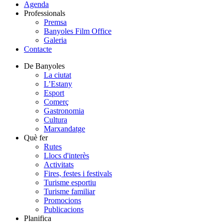
Agenda
Professionals
Premsa
Banyoles Film Office
Galeria
Contacte
De Banyoles
La ciutat
L’Estany
Esport
Comerç
Gastronomia
Cultura
Marxandatge
Què fer
Rutes
Llocs d'interès
Activitats
Fires, festes i festivals
Turisme esportiu
Turisme familiar
Promocions
Publicacions
Planifica