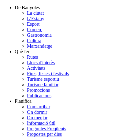
De Banyoles
La ciutat
L’Estany
Esport
Comerç
Gastronomia
Cultura
Marxandatge
Què fer
Rutes
Llocs d'interès
Activitats
Fires, festes i festivals
Turisme esportiu
Turisme familiar
Promocions
Publicacions
Planifica
Com arribar
On dormir
On menjar
Informació útil
Preguntes Freqüents
Propostes per dies