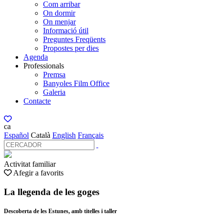
Com arribar
On dormir
On menjar
Informació útil
Preguntes Freqüents
Propostes per dies
Agenda
Professionals
Premsa
Banyoles Film Office
Galeria
Contacte
ca
Español
Català
English
Français
Activitat familiar
Afegir a favorits
La llegenda de les goges
Descoberta de les Estunes, amb titelles i taller