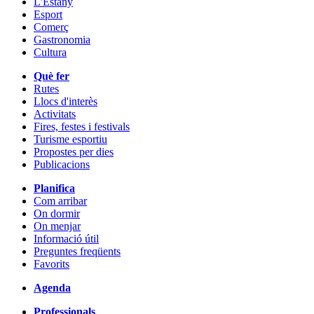
L'Estany
Esport
Comerç
Gastronomia
Cultura
Què fer
Rutes
Llocs d'interès
Activitats
Fires, festes i festivals
Turisme esportiu
Propostes per dies
Publicacions
Planifica
Com arribar
On dormir
On menjar
Informació útil
Preguntes freqüents
Favorits
Agenda
Professionals