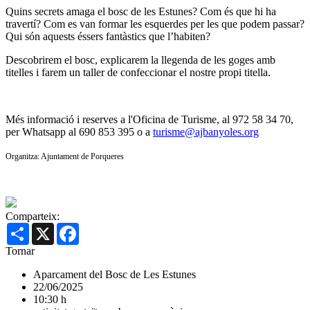
Quins secrets amaga el bosc de les Estunes? Com és que hi ha
travertí? Com es van formar les esquerdes per les que podem passar?
Qui són aquests éssers fantàstics que l’habiten?
Descobrirem el bosc, explicarem la llegenda de les goges amb
titelles i farem un taller de confeccionar el nostre propi titella.
Més informació i reserves a l'Oficina de Turisme, al 972 58 34 70,
per Whatsapp al 690 853 395 o a
turisme@ajbanyoles.org
Organitza: Ajuntament de Porqueres
Comparteix:
Share
X
Facebook
Tornar
Aparcament del Bosc de Les Estunes
22/06/2025
10:30 h