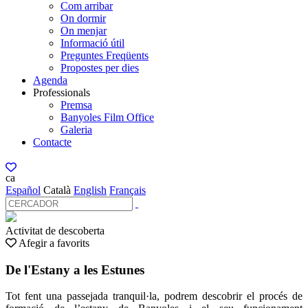
Com arribar
On dormir
On menjar
Informació útil
Preguntes Freqüents
Propostes per dies
Agenda
Professionals
Premsa
Banyoles Film Office
Galeria
Contacte
ca
Español
Català
English
Français
Activitat de descoberta
Afegir a favorits
De l'Estany a les Estunes
Tot fent una passejada tranquil·la, podrem descobrir el procés de