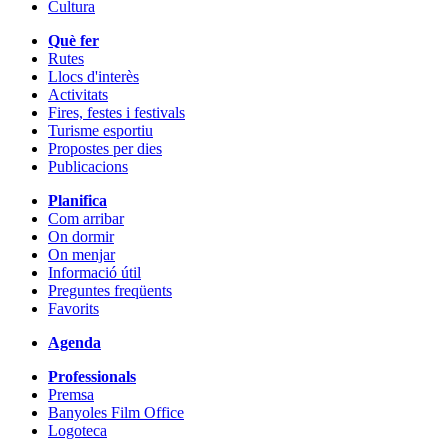
Cultura
Què fer
Rutes
Llocs d'interès
Activitats
Fires, festes i festivals
Turisme esportiu
Propostes per dies
Publicacions
Planifica
Com arribar
On dormir
On menjar
Informació útil
Preguntes freqüents
Favorits
Agenda
Professionals
Premsa
Banyoles Film Office
Logoteca