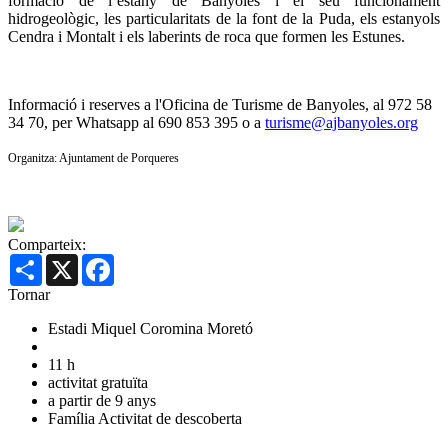
formació de l’estany de Banyoles i el seu funcionament
hidrogeològic, les particularitats de la font de la Puda, els estanyols
Cendra i Montalt i els laberints de roca que formen les Estunes.
Informació i reserves a l'Oficina de Turisme de Banyoles, al 972 58
34 70, per Whatsapp al 690 853 395 o a
turisme@ajbanyoles.org
Organitza: Ajuntament de Porqueres
Comparteix:
Share
X
Facebook
Tornar
Estadi Miquel Coromina Moretó
11 h
activitat gratuïta
a partir de 9 anys
Família
Activitat de descoberta