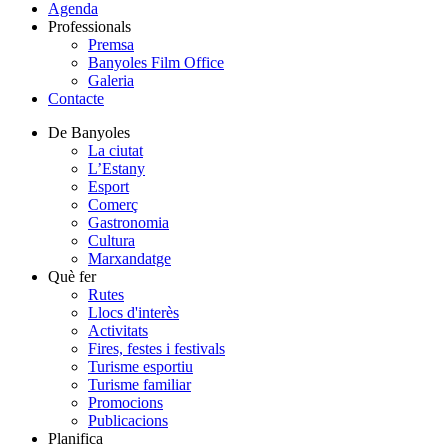
Agenda
Professionals
Premsa
Banyoles Film Office
Galeria
Contacte
De Banyoles
La ciutat
L’Estany
Esport
Comerç
Gastronomia
Cultura
Marxandatge
Què fer
Rutes
Llocs d'interès
Activitats
Fires, festes i festivals
Turisme esportiu
Turisme familiar
Promocions
Publicacions
Planifica