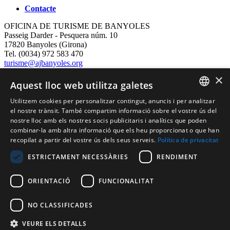
Contacte
OFICINA DE TURISME DE BANYOLES
Passeig Darder - Pesquera núm. 10
17820 Banyoles (Girona)
Tel. (0034) 972 583 470
turisme@ajbanyoles.org
whatsapp 690 853 395
×
Aquest lloc web utilitza galetes
Segueix-nos
Utilitzem cookies per personalitzar contingut, anuncis i per analitzar
CATALAN
el nostre trànsit. També compartim informació sobre el vostre ús del
nostre lloc amb els nostres socis publicitaris i analítics que poden
ENGLISH
combinar-la amb altra informació que els heu proporcionat o que han
recopilat a partir del vostre ús dels seus serveis.
Política de privacitat
FRENCH
ESTRICTAMENT NECESSÀRIES
RENDIMENT
SPANISH
ORIENTACIÓ
FUNCIONALITAT
Amb el suport de:
NO CLASSIFICADES
VEURE ELS DETALLS