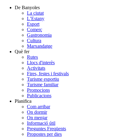
De Banyoles
La ciutat
L’Estany
Esport
Comerç
Gastronomia
Cultura
Marxandatge
Què fer
Rutes
Llocs d'interès
Activitats
Fires, festes i festivals
Turisme esportiu
Turisme familiar
Promocions
Publicacions
Planifica
Com arribar
On dormir
On menjar
Informació útil
Preguntes Freqüents
Propostes per dies