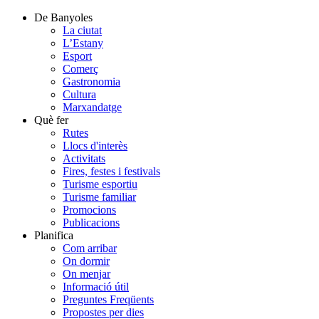
De Banyoles
La ciutat
L’Estany
Esport
Comerç
Gastronomia
Cultura
Marxandatge
Què fer
Rutes
Llocs d'interès
Activitats
Fires, festes i festivals
Turisme esportiu
Turisme familiar
Promocions
Publicacions
Planifica
Com arribar
On dormir
On menjar
Informació útil
Preguntes Freqüents
Propostes per dies