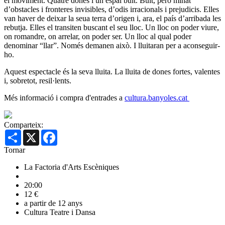
el moviment. Quatre dones i un espai buit. Buit, però minat
d’obstacles i fronteres invisibles, d’odis irracionals i prejudicis. Elles
van haver de deixar la seua terra d’origen i, ara, el país d’arribada les
rebutja. Elles el transiten buscant el seu lloc. Un lloc on poder viure,
on romandre, on arrelar, on poder ser. Un lloc al qual poder
denominar “llar”. Només demanen això. I lluitaran per a aconseguir-
ho.
Aquest espectacle és la seva lluita. La lluita de dones fortes, valentes
i, sobretot, resil·lents.
Més informació i compra d'entrades a
cultura.banyoles.cat
Comparteix:
Share
X
Facebook
Tornar
La Factoria d'Arts Escèniques
20:00
12 €
a partir de 12 anys
Cultura
Teatre i Dansa