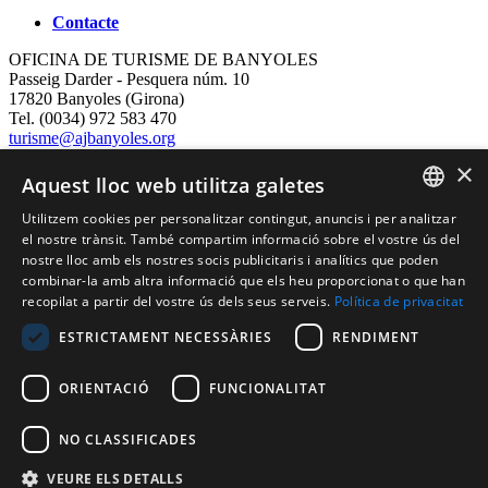
Contacte
OFICINA DE TURISME DE BANYOLES
Passeig Darder - Pesquera núm. 10
17820 Banyoles (Girona)
Tel. (0034) 972 583 470
turisme@ajbanyoles.org
whatsapp 690 853 395
×
Aquest lloc web utilitza galetes
Segueix-nos
Utilitzem cookies per personalitzar contingut, anuncis i per analitzar
CATALAN
el nostre trànsit. També compartim informació sobre el vostre ús del
nostre lloc amb els nostres socis publicitaris i analítics que poden
ENGLISH
combinar-la amb altra informació que els heu proporcionat o que han
recopilat a partir del vostre ús dels seus serveis.
Política de privacitat
FRENCH
ESTRICTAMENT NECESSÀRIES
RENDIMENT
SPANISH
ORIENTACIÓ
FUNCIONALITAT
Amb el suport de:
NO CLASSIFICADES
VEURE ELS DETALLS