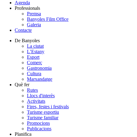
Agenda
Professionals
Premsa
Banyoles Film Office
Galeria
Contacte
De Banyoles
La ciutat
L’Estany
Esport
Comerç
Gastronomia
Cultura
Marxandatge
Què fer
Rutes
Llocs d'interès
Activitats
Fires, festes i festivals
Turisme esportiu
Turisme familiar
Promocions
Publicacions
Planifica