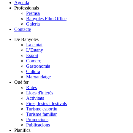
Agenda
Professionals
Premsa
Banyoles Film Office
Galeria
Contacte
De Banyoles
La ciutat
L’Estany
Esport
Comerç
Gastronomia
Cultura
Marxandatge
Què fer
Rutes
Llocs d'interès
Activitats
Fires, festes i festivals
Turisme esportiu
Turisme familiar
Promocions
Publicacions
Planifica