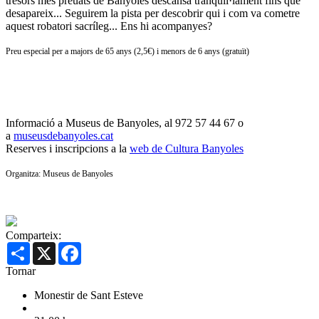
tresors més preuats de Banyoles descansa tranquil·lament fins que
desapareix... Seguirem la pista per descobrir qui i com va cometre
aquest robatori sacríleg... Ens hi acompanyes?
Preu especial per a majors de 65 anys (2,5€) i menors de 6 anys (gratuït)
Informació a Museus de Banyoles, al 972 57 44 67 o
a
museusdebanyoles.cat
Reserves i inscripcions a la
web de Cultura Banyoles
Organitza: Museus de Banyoles
Comparteix:
Share
X
Facebook
Tornar
Monestir de Sant Esteve