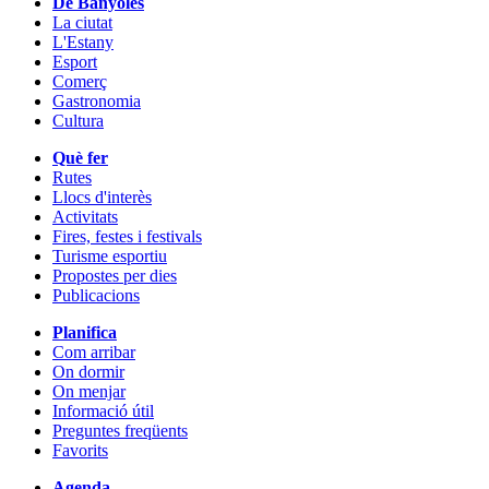
De Banyoles
La ciutat
L'Estany
Esport
Comerç
Gastronomia
Cultura
Què fer
Rutes
Llocs d'interès
Activitats
Fires, festes i festivals
Turisme esportiu
Propostes per dies
Publicacions
Planifica
Com arribar
On dormir
On menjar
Informació útil
Preguntes freqüents
Favorits
Agenda