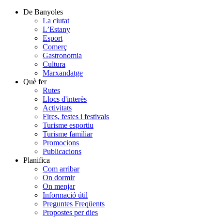
De Banyoles
La ciutat
L’Estany
Esport
Comerç
Gastronomia
Cultura
Marxandatge
Què fer
Rutes
Llocs d'interès
Activitats
Fires, festes i festivals
Turisme esportiu
Turisme familiar
Promocions
Publicacions
Planifica
Com arribar
On dormir
On menjar
Informació útil
Preguntes Freqüents
Propostes per dies