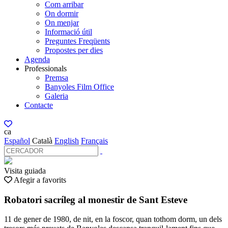
Com arribar
On dormir
On menjar
Informació útil
Preguntes Freqüents
Propostes per dies
Agenda
Professionals
Premsa
Banyoles Film Office
Galeria
Contacte
ca
Español
Català
English
Français
Visita guiada
Afegir a favorits
Robatori sacríleg al monestir de Sant Esteve
11 de gener de 1980, de nit, en la foscor, quan tothom dorm, un dels