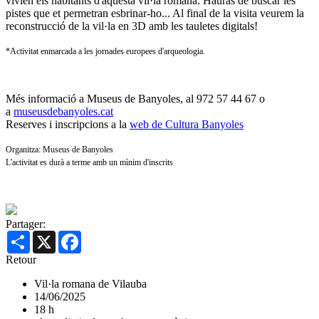
vivien els habitants d'aquesta vil·la romana. Hauràs de buscar les
pistes que et permetran esbrinar-ho... Al final de la visita veurem la
reconstrucció de la vil·la en 3D amb les tauletes digitals!
*Activitat enmarcada a les jornades europees d'arqueologia.
Més informació a Museus de Banyoles, al 972 57 44 67 o
a
museusdebanyoles.cat
Reserves i inscripcions a la
web de Cultura Banyoles
Organitza: Museus de Banyoles
L'activitat es durà a terme amb un mìnim d'inscrits
Partager:
Share
X
Facebook
Retour
Vil·la romana de Vilauba
14/06/2025
18 h