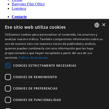
Banyoles Film Office
Logoteca
Contacto
×
OFICINA DE TURISMO DE BANYOLES
Ese sitio web utiliza cookies
Passeig Darder - Pesquera núm. 10
17820 Banyoles (Girona)
Utilizamos cookies para personalizar el contenido, los anuncios y
CATALAN
Tel. (0034) 972 583 470
analizar nuestro tráfico. También compartimos información sobre su
turisme@ajbanyoles.org
uso de nuestro sitio con nuestros socios de publicidad y análisis,
ENGLISH
whatsapp 690 853 395
quienes pueden combinarla con otra información que les haya
proporcionado o que hayan recopilado a partir del uso de sus
FRENCH
servicios.
Política de privacitat
Síguenos
SPANISH
COOKIES ESTRICTAMENTE NECESARIAS
COOKIES DE RENDIMIENTO
COOKIES DE PREFERENCIAS
COOKIES DE FUNCIONALIDAD