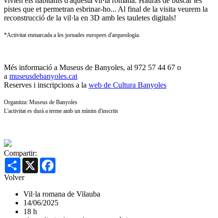
vivien els habitants d'aquesta vil·la romana. Hauràs de buscar les
pistes que et permetran esbrinar-ho... Al final de la visita veurem la
reconstrucció de la vil·la en 3D amb les tauletes digitals!
*Activitat enmarcada a les jornades europees d'arqueologia.
Més informació a Museus de Banyoles, al 972 57 44 67 o
a
museusdebanyoles.cat
Reserves i inscripcions a la
web de Cultura Banyoles
Organitza: Museus de Banyoles
L'activitat es durà a terme amb un mìnim d'inscrits
Compartir:
Share
X
Facebook
Volver
Vil·la romana de Vilauba
14/06/2025
18 h