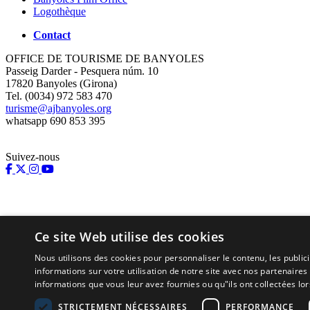
Logothèque
Contact
OFFICE DE TOURISME DE BANYOLES
Passeig Darder - Pesquera núm. 10
17820 Banyoles (Girona)
Tel. (0034) 972 583 470
turisme@ajbanyoles.org
whatsapp 690 853 395
Suivez-nous
Ce site Web utilise des cookies
Nous utilisons des cookies pour personnaliser le contenu, les publi
informations sur votre utilisation de notre site avec nos partenaire
informations que vous leur avez fournies ou qu"ils ont collectées lors
Supporté par:
STRICTEMENT NÉCESSAIRES
PERFORMANCE