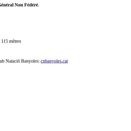
Général Non Fédéré
.
 115 mètres
 Club Natació Banyoles:
cnbanyoles.cat