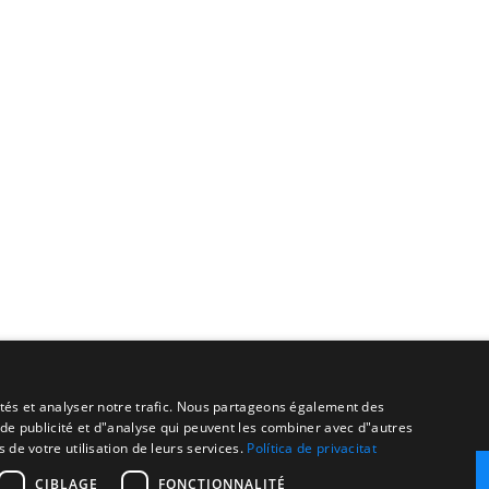
cités et analyser notre trafic. Nous partageons également des
s de publicité et d"analyse qui peuvent les combiner avec d"autres
 de votre utilisation de leurs services.
Política de privacitat
CIBLAGE
FONCTIONNALITÉ