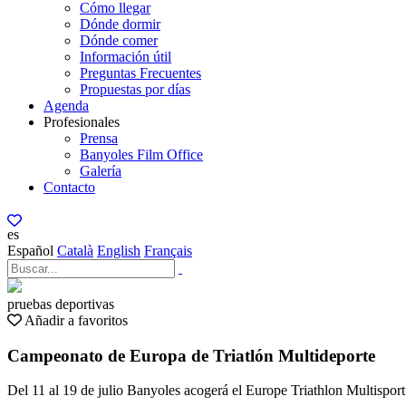
Cómo llegar
Dónde dormir
Dónde comer
Información útil
Preguntas Frecuentes
Propuestas por días
Agenda
Profesionales
Prensa
Banyoles Film Office
Galería
Contacto
es
Español
Català
English
Français
pruebas deportivas
Añadir a favoritos
Campeonato de Europa de Triatlón Multideporte
Del 11 al 19 de julio Banyoles acogerá el Europe Triathlon Multisport 