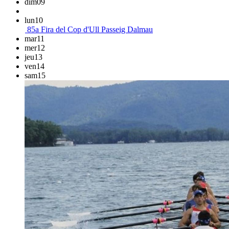
dim
09
lun
10
85a Fira del Cop d'Ull
Passeig Dalmau
mar
11
mer
12
jeu
13
ven
14
sam
15