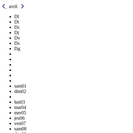
avril
Dl
Dt
Dc
Dj
Dv
Ds
Dg
sam
01
dim
02
lun
03
mar
04
mer
05
jeu
06
ven
07
sam
08