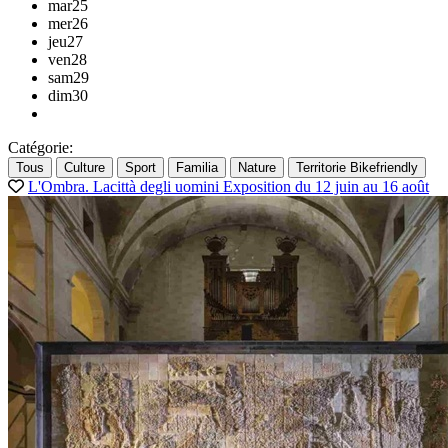
mar
25
mer
26
jeu
27
ven
28
sam
29
dim
30
Catégorie:
Tous
Culture
Sport
Familia
Nature
Territorie Bikefriendly
L'Ombra. Lacittà degli uomini
Exposition
du 12 juin au 16 août