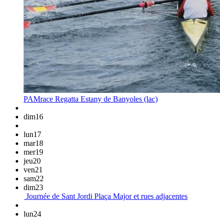
PAMrace Regatta
Estany de Banyoles (lac)
dim
16
lun
17
mar
18
mer
19
jeu
20
ven
21
sam
22
dim
23
Journée de Sant Jordi
Plaça Major et rues adjacentes
lun
24