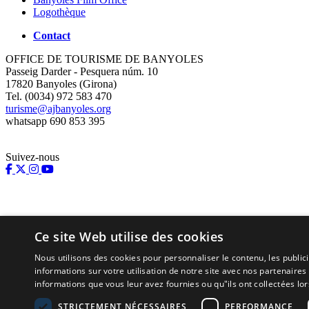
Logothèque
Contact
OFFICE DE TOURISME DE BANYOLES
Passeig Darder - Pesquera núm. 10
17820 Banyoles (Girona)
Tel. (0034) 972 583 470
turisme@ajbanyoles.org
whatsapp 690 853 395
Suivez-nous
Ce site Web utilise des cookies
Nous utilisons des cookies pour personnaliser le contenu, les publi
informations sur votre utilisation de notre site avec nos partenaire
informations que vous leur avez fournies ou qu"ils ont collectées lors
Supporté par:
STRICTEMENT NÉCESSAIRES
PERFORMANCE