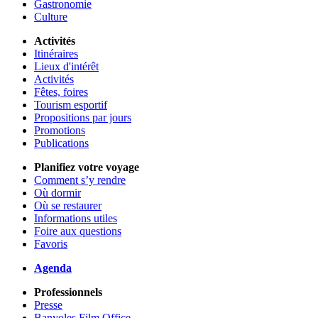
Gastronomie
Culture
Activités
Itinéraires
Lieux d'intérêt
Activités
Fêtes, foires
Tourism esportif
Propositions par jours
Promotions
Publications
Planifiez votre voyage
Comment s’y rendre
Où dormir
Où se restaurer
Informations utiles
Foire aux questions
Favoris
Agenda
Professionnels
Presse
Banyoles Film Office