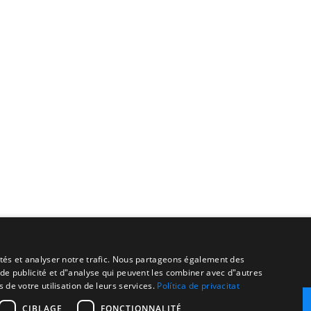
cités et analyser notre trafic. Nous partageons également des
s de publicité et d"analyse qui peuvent les combiner avec d"autres
 de votre utilisation de leurs services.
Política de privacitat
CIBLAGE
FONCTIONNALITÉ