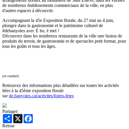
arrangements floraux au monastère de Sant Esteve, dans les vitrines
de nombreux établissements commerciaux de la ville, en plus
d'autres espaces à découvrir.
Accompagnant la 45e Exposition florale, du 27 mai au 4 juin,
plongez dans la gastronomie et le patrimoine culturel de
#debanyoles avec È bo, è mel !
Découvrez dans les nombreux restaurants de la ville une fusion de
produits du terroir, de gastronomie et de spectacles petit format, pour
tous les goûts et tous les âges.
(en catalan)
Retrouvez des informations plus détaillées sur toutes les activités
liées à la 45ème exposition florale
sur
de.banyoles.cat/activites/foires-fetes
Partager:
Share
X
Facebook
Retour