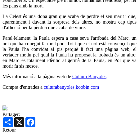
Fontcoberta. Un espectacle ple d'humor, humanitat i tendresa, per fer
les paus amb la mort.
La Celest és una dona gran que acaba de perdre el seu marit i que,
aparentment i davant la sorpresa dels altres, no mostra cap tipus
d'aflicció per la pèrdua que acaba de viure.
Paral·lelament, la Paula espera a casa seva l'arribada del Marc, un
noi que ha conegut fa molt poc. Tot i que el noi està convençut que
la Paula l'ha convidat al pis perquè li faci una pàgina web, el
vertader motiu pel qual la Paula ha proposat la trobada és un altre:
en Marc és totalment idèntic al germà de la Paula, en Pol que va
morir fa sis mesos.
Més informació a la pàgina web de
Cultura Banyoles
.
Compra d'entrades a
culturabanyoles.koobin.com
Partager:
Share
X
Facebook
Retour