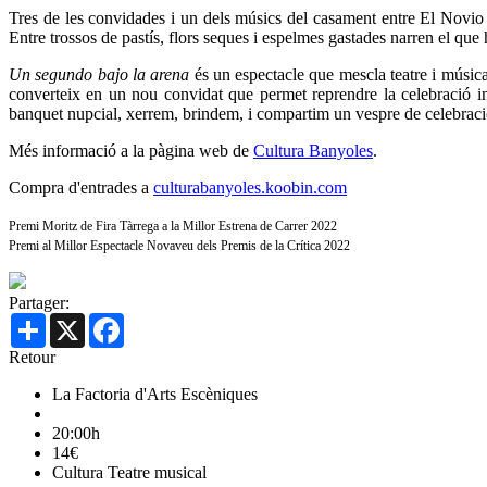
Tres de les convidades i un dels músics del casament entre El Novio 
Entre trossos de pastís, flors seques i espelmes gastades narren el que
Un segundo bajo la arena
és un espectacle que mescla teatre i música
converteix en un nou convidat que permet reprendre la celebració int
banquet nupcial, xerrem, brindem, i compartim un vespre de celebraci
Més informació a la pàgina web de
Cultura Banyoles
.
Compra d'entrades a
culturabanyoles.koobin.com
Premi Moritz de Fira Tàrrega a la Millor Estrena de Carrer 2022
Premi al Millor Espectacle Novaveu dels Premis de la Crítica 2022
Partager:
Share
X
Facebook
Retour
La Factoria d'Arts Escèniques
20:00h
14€
Cultura
Teatre musical