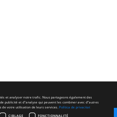
cités et analyser notre trafic. Nous partageons également des
s de publicité et d"analyse qui peuvent les combiner avec d"autres
 de votre utilisation de leurs services.
Política de privacitat
CIBLAGE
FONCTIONNALITÉ