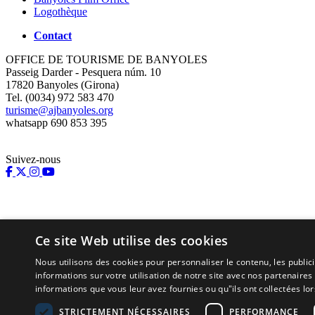
Logothèque
Contact
OFFICE DE TOURISME DE BANYOLES
Passeig Darder - Pesquera núm. 10
17820 Banyoles (Girona)
Tel. (0034) 972 583 470
turisme@ajbanyoles.org
whatsapp 690 853 395
Suivez-nous
Ce site Web utilise des cookies
Nous utilisons des cookies pour personnaliser le contenu, les publi
informations sur votre utilisation de notre site avec nos partenaire
informations que vous leur avez fournies ou qu"ils ont collectées lors
Supporté par:
STRICTEMENT NÉCESSAIRES
PERFORMANCE