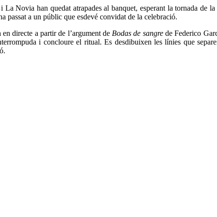
i La Novia han quedat atrapades al banquet, esperant la tornada de la
 ha passat a un públic que esdevé convidat de la celebració.
 en directe a partir de l’argument de
Bodas de sangre
de Federico Garcí
errompuda i concloure el ritual. Es desdibuixen les línies que separen
ó.