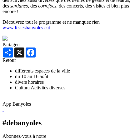
des activités aussi diverses que des défilés de géants et de têtards,
des
sardanes
, des
correfocs
, des concerts, des visites et bien plus
encore !
Découvrez tout le programme et ne manquez rien
www.festesbanyoles.cat
Partager:
Share
X
Facebook
Retour
différents espaces de la ville
du 10 au 16 août
divers horaires
Cultura
Activités diverses
App Banyoles
#debanyoles
Abonnez-vous à notre