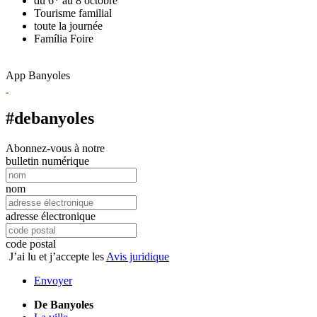
du 6* au 8 octobre
Tourisme familial
toute la journée
Família
Foire
App Banyoles
#debanyoles
Abonnez-vous à notre
bulletin numérique
nom
adresse électronique
code postal
J’ai lu et j’accepte les
Avis juridique
Envoyer
De Banyoles