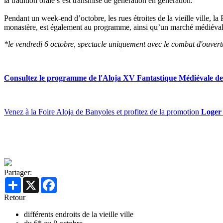
la tradition orale s’est transmise de génération en génération.
Pendant un week-end d’octobre, les rues étroites de la vieille ville, la
monastère, est également au programme, ainsi qu’un marché médiéval et
*le vendredi 6 octobre, spectacle uniquement avec le combat d'ouver
Consultez le programme de l'Aloja XV Fantastique Médiévale de 
Venez à la Foire Aloja de Banyoles et profitez de la promotion
Loger 
Partager:
Share
X
Facebook
Retour
différents endroits de la vieille ville