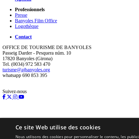
Professionnels
Presse
Banyoles Film Office
Logothèque
Contact
OFFICE DE TOURISME DE BANYOLES
Passeig Darder - Pesquera núm. 10
17820 Banyoles (Girona)
Tel. (0034) 972 583 470
turisme@ajbanyoles.org
whatsapp 690 853 395
Suivez-nous
Ce site Web utilise des cookies
Nous utilisons des cookies pour personnaliser le contenu, les publi