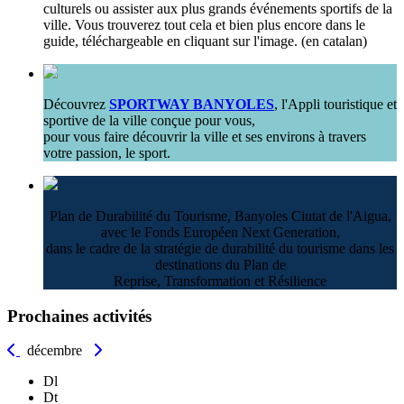
culturels ou assister aux plus grands événements sportifs de la
ville. Vous trouverez tout cela et bien plus encore dans le
guide, téléchargeable en cliquant sur l'image. (en catalan)
Découvrez
SPORTWAY BANYOLES
, l'Appli touristique et
sportive de la ville conçue pour vous,
pour vous faire découvrir la ville et ses environs à travers
votre passion, le sport.
Plan de Durabilité du Tourisme, Banyoles Ciutat de l'Aigua,
avec le Fonds Européen Next Generation,
dans le cadre de la stratégie de durabilité du tourisme dans les
destinations du Plan de
Reprise, Transformation et Résilience
Prochaines activités
décembre
Dl
Dt