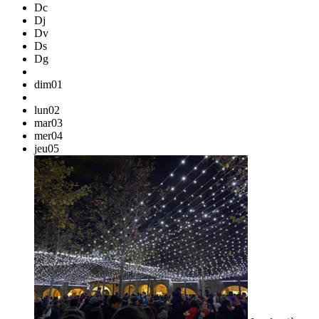
Dc
Dj
Dv
Ds
Dg
dim
01
lun
02
mar
03
mer
04
jeu
05