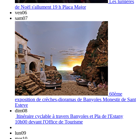
Les lumières
de Noël s'allument
19 h
Plaça Major
ven
06
sam
07
60ème
exposition de crèches-dioramas de Banyoles
Monestir de Sant
Esteve
dim
08
Itinéraire cyclable à travers Banyoles et Pla de l'Estany
10h00
devant l'Office de Tourisme
lun
09
mar
10