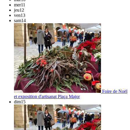
mer
11
jeu
12
ven
13
sam
14
Foire de Noël
et exposition d'artisanat
Plaça Major
dim
15