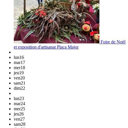
Foire de Noël
et exposition d'artisanat
Plaça Major
lun
16
mar
17
mer
18
jeu
19
ven
20
sam
21
dim
22
lun
23
mar
24
mer
25
jeu
26
ven
27
sam
28