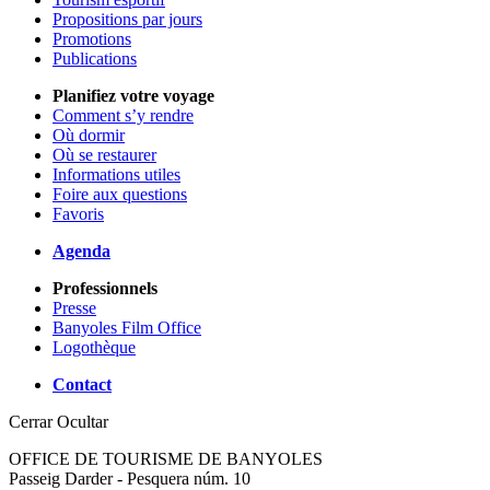
Propositions par jours
Promotions
Publications
Planifiez votre voyage
Comment s’y rendre
Où dormir
Où se restaurer
Informations utiles
Foire aux questions
Favoris
Agenda
Professionnels
Presse
Banyoles Film Office
Logothèque
Contact
Cerrar
Ocultar
OFFICE DE TOURISME DE BANYOLES
Passeig Darder - Pesquera núm. 10