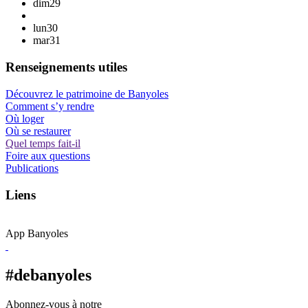
dim
29
lun
30
mar
31
Renseignements utiles
Découvrez le patrimoine de Banyoles
Comment s’y rendre
Où loger
Où se restaurer
Quel temps fait-il
Foire aux questions
Publications
Liens
App Banyoles
#debanyoles
Abonnez-vous à notre