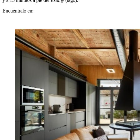
y a 15 minutos a pie del
Estany
(lago).
Encuéntralo en: