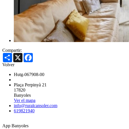
Compartir:
Share
X
Facebook
Volver
Hutg-067908-00
Plaça Perpinyà 21
17820
Banyoles
Ver el mapa
info@ruralcansoler.com
619821940
App Banyoles