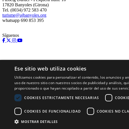
17820 Banyoles (Girona)
Tel. (0034) 972 583 470
turisme@ajbanyoles.org
whatsapp 690 853 395
Síguenos
Ese sitio web utiliza cookies
Utilizamos cookies para personalizar el contenido, los anuncios y 
uso de nuestro sitio con nuestros socios de publicidad y análisis, 
proporcionado o que hayan recopilado a partir del uso de sus servic
Con el soporte de:
COOKIES ESTRICTAMENTE NECESARIAS
COOKI
COOKIES DE FUNCIONALIDAD
COOKIES NO CLA
MOSTRAR DETALLES
Copyright 2026 Ajuntament de Banyoles