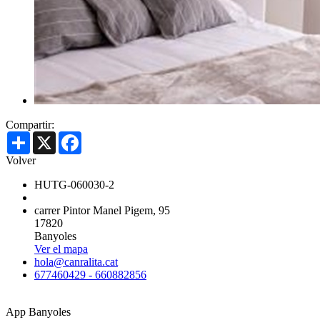
Compartir:
Share
X
Facebook
Volver
HUTG-060030-2
carrer Pintor Manel Pigem, 95
17820
Banyoles
Ver el mapa
hola@canralita.cat
677460429 - 660882856
App Banyoles