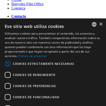
Banyoles Film Office
Logoteca
Contacto
×
OFICINA DE TURISMO DE BANYOLES
Ese sitio web utiliza cookies
Passeig Darder - Pesquera núm. 10
17820 Banyoles (Girona)
Utilizamos cookies para personalizar el contenido, los anuncios y
CATALAN
Tel. (0034) 972 583 470
analizar nuestro tráfico. También compartimos información sobre su
turisme@ajbanyoles.org
uso de nuestro sitio con nuestros socios de publicidad y análisis,
ENGLISH
whatsapp 690 853 395
quienes pueden combinarla con otra información que les haya
proporcionado o que hayan recopilado a partir del uso de sus
FRENCH
servicios.
Política de privacitat
Síguenos
SPANISH
COOKIES ESTRICTAMENTE NECESARIAS
COOKIES DE RENDIMIENTO
COOKIES DE PREFERENCIAS
COOKIES DE FUNCIONALIDAD