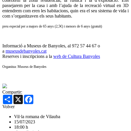
coneixem la zona residencial, la rústica i la d’explotació. Ens
passejarem per la casa i amb l’ajuda de la recreació virtual en 3D
entendrem com eren les habitacions, quin era el seu sistema de vida i
com s’organitzaven els seus habitants.
preu especial per a majors de 65 anys (2,5€) i menors de 6 anys (gratuït)
Informació a Museus de Banyoles, al 972 57 44 67 o
a
museusdebanyoles.cat
Reserves i inscripcions a la
web de Cultura Banyoles
Organitza: Museus de Banyoles
Compartir:
Share
X
Facebook
Volver
Vil·la romana de Vilauba
15/07/2023
18:00 h