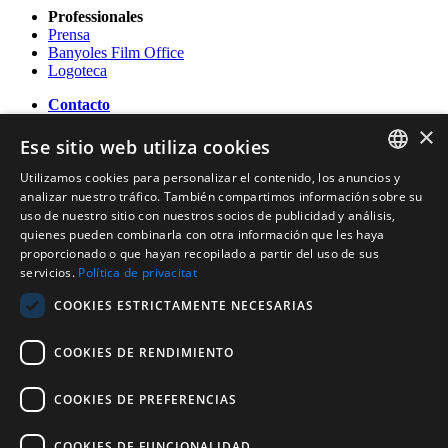
Professionales
Prensa
Banyoles Film Office
Logoteca
Contacto
×
OFICINA DE TURISMO DE BANYOLES
Ese sitio web utiliza cookies
Passeig Darder - Pesquera núm. 10
17820 Banyoles (Girona)
Utilizamos cookies para personalizar el contenido, los anuncios y
CATALAN
Tel. (0034) 972 583 470
analizar nuestro tráfico. También compartimos información sobre su
turisme@ajbanyoles.org
uso de nuestro sitio con nuestros socios de publicidad y análisis,
ENGLISH
whatsapp 690 853 395
quienes pueden combinarla con otra información que les haya
proporcionado o que hayan recopilado a partir del uso de sus
FRENCH
servicios.
Política de privacitat
Síguenos
SPANISH
COOKIES ESTRICTAMENTE NECESARIAS
COOKIES DE RENDIMIENTO
COOKIES DE PREFERENCIAS
COOKIES DE FUNCIONALIDAD