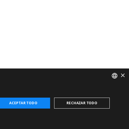
×
CATALAN
ENGLISH
ACEPTAR TODO
RECHAZAR TODO
FRENCH
SPANISH