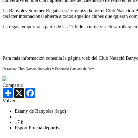
convertirse en una cita imprescindible del calendario de remo en el E
La Banyoles Summer Regatta está organizada por el Club Natación Ba
carácter internacional abierta a todos aquellos clubes que quieran comp
La regata empezará a partir de las 17 h de la tarde y se desarrollará 
Para más información consulta la página web del Club Natació Bany
Organiza: Club Natació Banyoles y Federació Catalana de Rem
Compartir:
Share
X
Facebook
Volver
Estany de Banyoles (lago)
17 h
Esport
Prueba deportiva