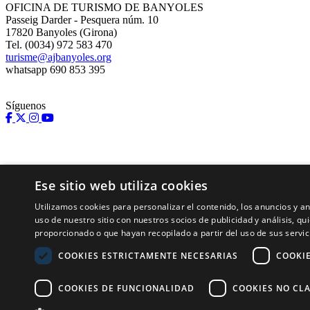
OFICINA DE TURISMO DE BANYOLES
Passeig Darder - Pesquera núm. 10
17820 Banyoles (Girona)
Tel. (0034) 972 583 470
turisme@ajbanyoles.org
whatsapp 690 853 395
Síguenos
Ese sitio web utiliza cookies
Utilizamos cookies para personalizar el contenido, los anuncios y 
uso de nuestro sitio con nuestros socios de publicidad y análisis, 
proporcionado o que hayan recopilado a partir del uso de sus servic
Con el soporte de:
COOKIES ESTRICTAMENTE NECESARIAS
COOKI
COOKIES DE FUNCIONALIDAD
COOKIES NO CLA