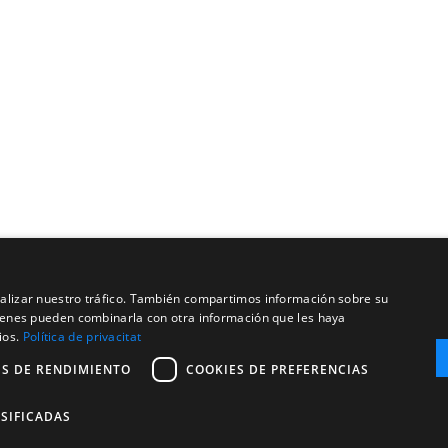
analizar nuestro tráfico. También compartimos información sobre su
quienes pueden combinarla con otra información que les haya
ios.
Política de privacitat
ES DE RENDIMIENTO
COOKIES DE PREFERENCIAS
SIFICADAS