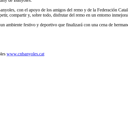
stany de Banyoles.
nyoles, con el apoyo de los amigos del remo y de la Federación Catal
etir, compartir y, sobre todo, disfrutar del remo en un entorno inmejora
en un ambiente festivo y deportivo que finalizará con una cena de hermand
oles
www.cnbanyoles.cat