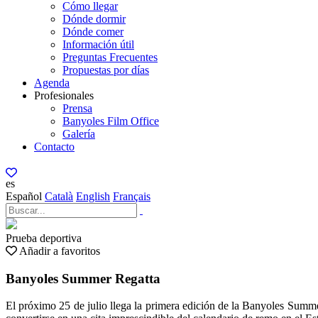
Cómo llegar
Dónde dormir
Dónde comer
Información útil
Preguntas Frecuentes
Propuestas por días
Agenda
Profesionales
Prensa
Banyoles Film Office
Galería
Contacto
es
Español
Català
English
Français
Prueba deportiva
Añadir a favoritos
Banyoles Summer Regatta
El próximo 25 de julio llega la primera edición de la Banyoles Summ