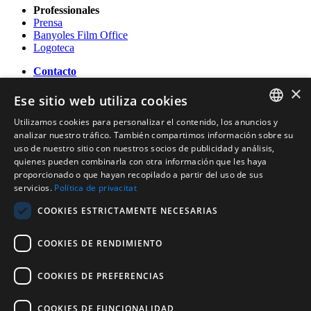
Professionales
Prensa
Banyoles Film Office
Logoteca
Contacto
×
OFICINA DE TURISMO DE BANYOLES
Ese sitio web utiliza cookies
Passeig Darder - Pesquera núm. 10
17820 Banyoles (Girona)
Utilizamos cookies para personalizar el contenido, los anuncios y
CATALAN
Tel. (0034) 972 583 470
analizar nuestro tráfico. También compartimos información sobre su
turisme@ajbanyoles.org
uso de nuestro sitio con nuestros socios de publicidad y análisis,
ENGLISH
whatsapp 690 853 395
quienes pueden combinarla con otra información que les haya
proporcionado o que hayan recopilado a partir del uso de sus
FRENCH
servicios.
Política de privacitat
Síguenos
SPANISH
COOKIES ESTRICTAMENTE NECESARIAS
COOKIES DE RENDIMIENTO
COOKIES DE PREFERENCIAS
COOKIES DE FUNCIONALIDAD