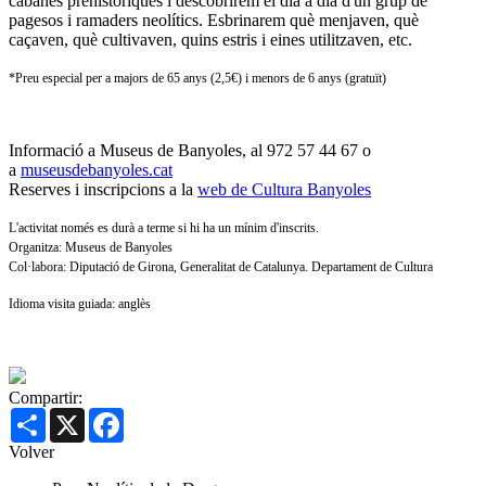
cabanes prehistòriques i descobrirem el dia a dia d'un grup de
pagesos i ramaders neolítics. Esbrinarem què menjaven, què
caçaven, què cultivaven, quins estris i eines utilitzaven, etc.
*Preu especial per a majors de 65 anys (2,5€) i menors de 6 anys (gratuït)
Informació a Museus de Banyoles, al 972 57 44 67 o
a
museusdebanyoles.cat
Reserves i inscripcions a la
web de Cultura Banyoles
L'activitat només es durà a terme si hi ha un mínim d'inscrits.
Organitza: Museus de Banyoles
Col·labora: Diputació de Girona, Generalitat de Catalunya. Departament de Cultura
Idioma visita guiada: anglès
Compartir:
Share
X
Facebook
Volver