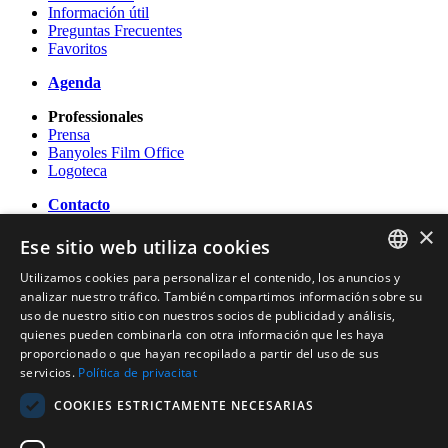
Información útil
Preguntas Frecuentes
Favoritos
Agenda
Professionales
Prensa
Banyoles Film Office
Logoteca
Contacto
×
OFICINA DE TURISMO DE BANYOLES
Ese sitio web utiliza cookies
Passeig Darder - Pesquera núm. 10
17820 Banyoles (Girona)
Utilizamos cookies para personalizar el contenido, los anuncios y
CATALAN
Tel. (0034) 972 583 470
analizar nuestro tráfico. También compartimos información sobre su
turisme@ajbanyoles.org
uso de nuestro sitio con nuestros socios de publicidad y análisis,
ENGLISH
whatsapp 690 853 395
quienes pueden combinarla con otra información que les haya
proporcionado o que hayan recopilado a partir del uso de sus
FRENCH
servicios.
Política de privacitat
Síguenos
SPANISH
COOKIES ESTRICTAMENTE NECESARIAS