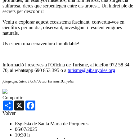
profundes, un estanyol misteriós, una font ferrosa, una surgència
sulfurosa, rieres que serpentegen entre els arbres... Un indret ple de
secrets per descobrir!
Veniu a explorar aquest ecosistema fascinant, convertiu-vos en
científics per un dia, observant, investigant i resolent enigmes
naturals.
Us espera una ecoaventura inoblidable!
Informació i reserves a l'Oficina de Turisme, al telèfon 972 58 34
70, al whatsapp 690 853 395 o a
turisme@ajbanyoles.org
fotografia: Sílvia Poch / Arxiu Turisme Banyoles
Compartir:
Share
X
Facebook
Volver
Església de Santa Maria de Porqueres
06/07/2025
10:30 h