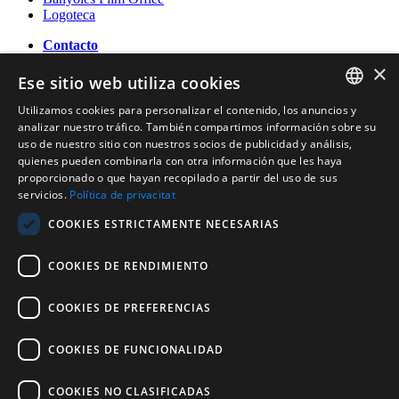
Logoteca
Contacto
×
OFICINA DE TURISMO DE BANYOLES
Ese sitio web utiliza cookies
Passeig Darder - Pesquera núm. 10
17820 Banyoles (Girona)
Utilizamos cookies para personalizar el contenido, los anuncios y
CATALAN
Tel. (0034) 972 583 470
analizar nuestro tráfico. También compartimos información sobre su
turisme@ajbanyoles.org
uso de nuestro sitio con nuestros socios de publicidad y análisis,
ENGLISH
whatsapp 690 853 395
quienes pueden combinarla con otra información que les haya
proporcionado o que hayan recopilado a partir del uso de sus
FRENCH
servicios.
Política de privacitat
Síguenos
SPANISH
COOKIES ESTRICTAMENTE NECESARIAS
COOKIES DE RENDIMIENTO
COOKIES DE PREFERENCIAS
COOKIES DE FUNCIONALIDAD
Con el soporte de:
COOKIES NO CLASIFICADAS