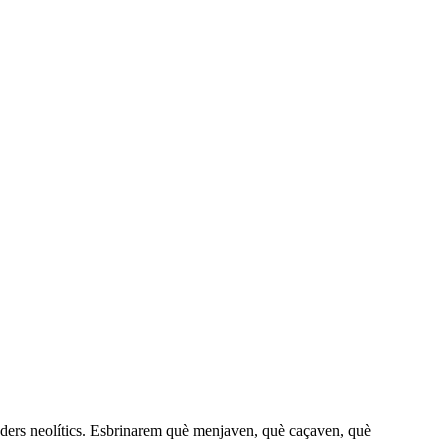
amaders neolítics. Esbrinarem què menjaven, què caçaven, què