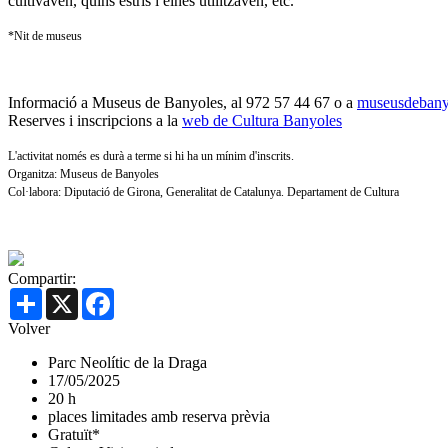
cultivaven, quins estris i eines utilitzaven, etc.
*Nit de museus
Informació a Museus de Banyoles, al 972 57 44 67 o a
museusdebanyo
Reserves i inscripcions a la
web de Cultura Banyoles
L'activitat només es durà a terme si hi ha un mínim d'inscrits.
Organitza: Museus de Banyoles
Col·labora: Diputació de Girona, Generalitat de Catalunya. Departament de Cultura
Compartir:
Share
X
Facebook
Volver
Parc Neolític de la Draga
17/05/2025
20 h
places limitades amb reserva prèvia
Gratuït*