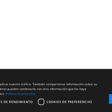
analizar nuestro tráfico. También compartimos información sobre su
quienes pueden combinarla con otra información que les haya
ios.
Política de privacitat
ES DE RENDIMIENTO
COOKIES DE PREFERENCIAS