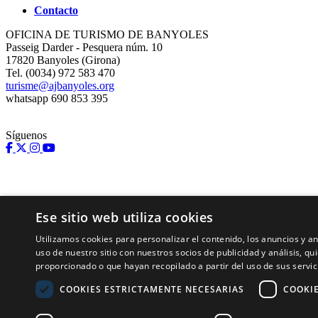
Contacto
OFICINA DE TURISMO DE BANYOLES
Passeig Darder - Pesquera núm. 10
17820 Banyoles (Girona)
Tel. (0034) 972 583 470
turisme@ajbanyoles.org
whatsapp 690 853 395
Síguenos
Ese sitio web utiliza cookies
Utilizamos cookies para personalizar el contenido, los anuncios y 
uso de nuestro sitio con nuestros socios de publicidad y análisis, 
proporcionado o que hayan recopilado a partir del uso de sus servic
Con el soporte de:
COOKIES ESTRICTAMENTE NECESARIAS
COOKI