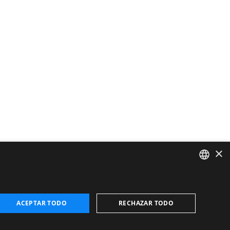
×
CATALAN
ENGLISH
ACEPTAR TODO
RECHAZAR TODO
FRENCH