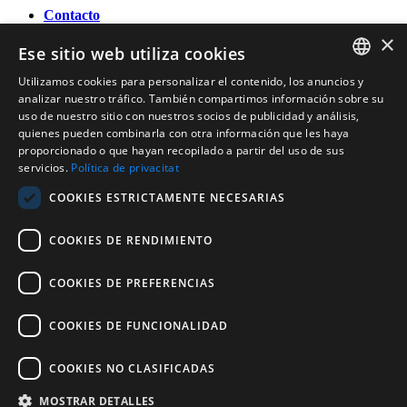
Contacto
×
OFICINA DE TURISMO DE BANYOLES
Ese sitio web utiliza cookies
Passeig Darder - Pesquera núm. 10
17820 Banyoles (Girona)
Utilizamos cookies para personalizar el contenido, los anuncios y
CATALAN
Tel. (0034) 972 583 470
analizar nuestro tráfico. También compartimos información sobre su
turisme@ajbanyoles.org
uso de nuestro sitio con nuestros socios de publicidad y análisis,
ENGLISH
whatsapp 690 853 395
quienes pueden combinarla con otra información que les haya
proporcionado o que hayan recopilado a partir del uso de sus
FRENCH
servicios.
Política de privacitat
Síguenos
SPANISH
COOKIES ESTRICTAMENTE NECESARIAS
COOKIES DE RENDIMIENTO
COOKIES DE PREFERENCIAS
COOKIES DE FUNCIONALIDAD
Con el soporte de:
COOKIES NO CLASIFICADAS
MOSTRAR DETALLES