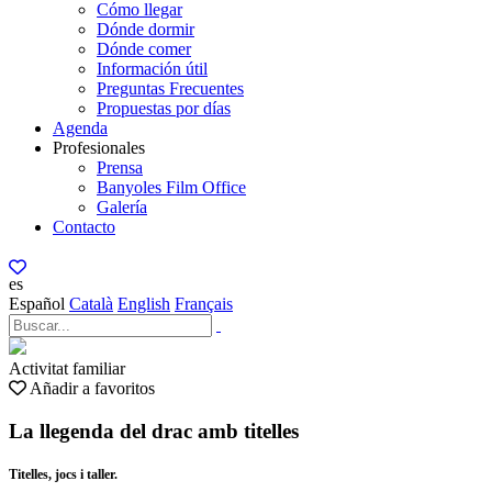
Cómo llegar
Dónde dormir
Dónde comer
Información útil
Preguntas Frecuentes
Propuestas por días
Agenda
Profesionales
Prensa
Banyoles Film Office
Galería
Contacto
es
Español
Català
English
Français
Activitat familiar
Añadir a favoritos
La llegenda del drac amb titelles
Titelles, jocs i taller.