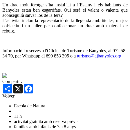
Un drac molt ferotge s’ha instal·lat a l’Estany i els habitants de
Banyoles estan ben esgarrifats. Qui serà el valent o valenta que
aconseguirà salvar-los de la fera?
L’activitat inclou la representació de la llegenda amb titelles, un joc
col·lectiu i un taller per confeccionar un drac amb material de
rebuig.
Informació i reserves a l'Oficina de Turisme de Banyoles, al 972 58
34 70, per Whatsapp al 690 853 395 o a
turisme@ajbanyoles.org
Compartir:
Share
X
Facebook
Volver
Escola de Natura
11 h
activitat gratuïta amb reserva prèvia
famílies amb infants de 3 a 8 anys