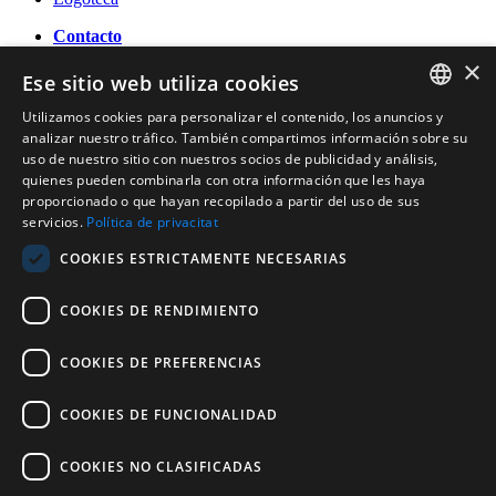
Contacto
×
OFICINA DE TURISMO DE BANYOLES
Ese sitio web utiliza cookies
Passeig Darder - Pesquera núm. 10
17820 Banyoles (Girona)
Utilizamos cookies para personalizar el contenido, los anuncios y
CATALAN
Tel. (0034) 972 583 470
analizar nuestro tráfico. También compartimos información sobre su
turisme@ajbanyoles.org
uso de nuestro sitio con nuestros socios de publicidad y análisis,
ENGLISH
whatsapp 690 853 395
quienes pueden combinarla con otra información que les haya
proporcionado o que hayan recopilado a partir del uso de sus
FRENCH
servicios.
Política de privacitat
Síguenos
SPANISH
COOKIES ESTRICTAMENTE NECESARIAS
COOKIES DE RENDIMIENTO
COOKIES DE PREFERENCIAS
COOKIES DE FUNCIONALIDAD
Con el soporte de:
COOKIES NO CLASIFICADAS