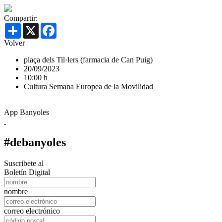
Compartir:
Share
X
Facebook
Volver
plaça dels Til·lers (farmacia de Can Puig)
20/09/2023
10:00 h
Cultura
Semana Europea de la Movilidad
App Banyoles
#debanyoles
Suscribete al
Boletín Digital
nombre
correo electrónico