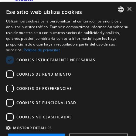
×
OFICINA DE TURISMO DE BANYOLES
Ese sitio web utiliza cookies
Passeig Darder - Pesquera núm. 10
17820 Banyoles (Girona)
Utilizamos cookies para personalizar el contenido, los anuncios y
CATALAN
Tel. (0034) 972 583 470
analizar nuestro tráfico. También compartimos información sobre su
turisme@ajbanyoles.org
uso de nuestro sitio con nuestros socios de publicidad y análisis,
ENGLISH
whatsapp 690 853 395
quienes pueden combinarla con otra información que les haya
proporcionado o que hayan recopilado a partir del uso de sus
FRENCH
servicios.
Política de privacitat
Síguenos
SPANISH
COOKIES ESTRICTAMENTE NECESARIAS
COOKIES DE RENDIMIENTO
COOKIES DE PREFERENCIAS
COOKIES DE FUNCIONALIDAD
Con el soporte de:
COOKIES NO CLASIFICADAS
MOSTRAR DETALLES