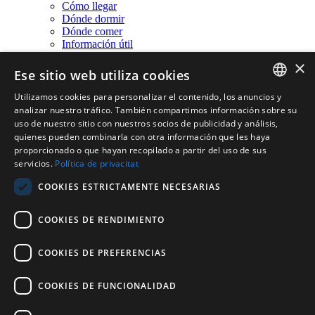
Cómo llegar
Dónde dormir
Dónde comer
Información útil
Preguntas Frecuentes
×
Propuestas por días
Ese sitio web utiliza cookies
Agenda
Profesionales
Utilizamos cookies para personalizar el contenido, los anuncios y
CATALAN
Prensa
analizar nuestro tráfico. También compartimos información sobre su
Banyoles Film Office
uso de nuestro sitio con nuestros socios de publicidad y análisis,
ENGLISH
Galería
quienes pueden combinarla con otra información que les haya
Contacto
proporcionado o que hayan recopilado a partir del uso de sus
FRENCH
servicios.
Política de privacitat
SPANISH
es
COOKIES ESTRICTAMENTE NECESARIAS
Español
Català
English
Français
COOKIES DE RENDIMIENTO
Nombre de usuario:
Contraseña:
COOKIES DE PREFERENCIAS
Recordar inicio de sesión
COOKIES DE FUNCIONALIDAD
Iniciar
Cancelar