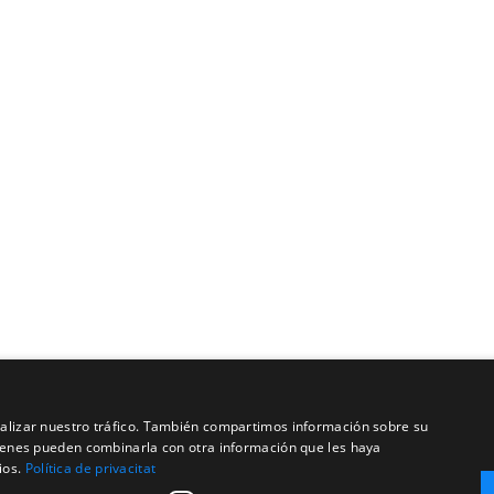
analizar nuestro tráfico. También compartimos información sobre su
quienes pueden combinarla con otra información que les haya
ios.
Política de privacitat