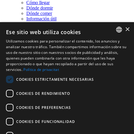
Cómo llegar
Dónde dormir
Dónde comer
Información útil
Preguntas Frecuentes
×
Propuestas por días
Ese sitio web utiliza cookies
Agenda
Profesionales
Utilizamos cookies para personalizar el contenido, los anuncios y
CATALAN
Prensa
analizar nuestro tráfico. También compartimos información sobre su
Banyoles Film Office
uso de nuestro sitio con nuestros socios de publicidad y análisis,
ENGLISH
Galería
quienes pueden combinarla con otra información que les haya
Contacto
proporcionado o que hayan recopilado a partir del uso de sus
FRENCH
servicios.
Política de privacitat
SPANISH
es
COOKIES ESTRICTAMENTE NECESARIAS
Español
Català
English
Français
COOKIES DE RENDIMIENTO
Nombre de usuario:
Contraseña:
COOKIES DE PREFERENCIAS
Recordar inicio de sesión
COOKIES DE FUNCIONALIDAD
Iniciar
Cancelar